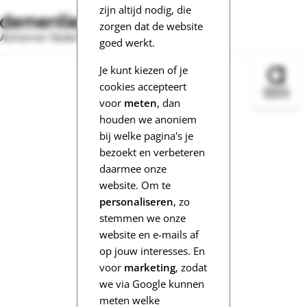
zijn altijd nodig, die
zorgen dat de website
Alzheimer Nederland
goed werkt.
Je kunt kiezen of je
Bezoek 
cookies accepteert
voor
meten
, dan
houden we anoniem
bij welke pagina's je
bezoekt en verbeteren
daarmee onze
website. Om te
personaliseren
, zo
stemmen we onze
website en e-mails af
op jouw interesses. En
voor
marketing
, zodat
we via Google kunnen
meten welke