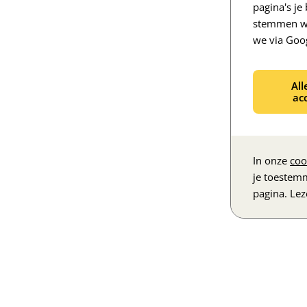
pagina's j
stemmen we
we via Goo
All
ac
In onze
coo
je toestem
pagina. Le