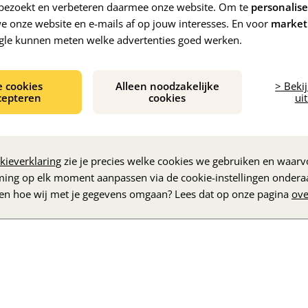
e bezoekt en verbeteren daarmee onze website. Om te
personalis
 onze website en e-mails af op jouw interesses. En voor
market
gle kunnen meten welke advertenties goed werken.
e cookies
Alleen noodzakelijke
> Beki
cepteren
cookies
uit
De inhoud wordt geladen...
kieverklaring
zie je precies welke cookies we gebruiken en waarvo
ming op elk moment aanpassen via de cookie-instellingen ondera
zen hoe wij met je gegevens omgaan? Lees dat op onze pagina
ove