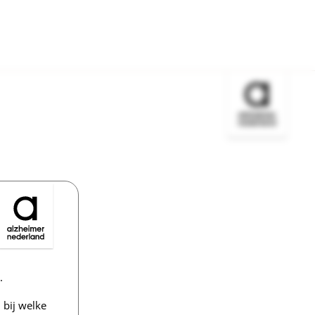
Bezoek de w
.
bij welke