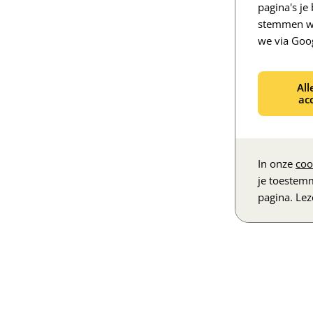
pagina's j
stemmen we
we via Goo
All
ac
In onze
coo
je toestem
pagina. Le