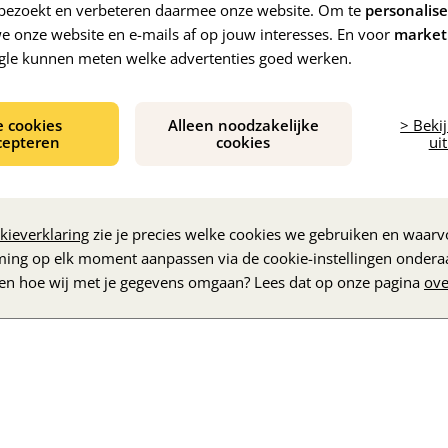
e bezoekt en verbeteren daarmee onze website. Om te
personalis
 onze website en e-mails af op jouw interesses. En voor
market
gle kunnen meten welke advertenties goed werken.
e cookies
Alleen noodzakelijke
> Beki
cepteren
cookies
uit
De inhoud wordt geladen...
kieverklaring
zie je precies welke cookies we gebruiken en waarvo
ming op elk moment aanpassen via de cookie-instellingen ondera
zen hoe wij met je gegevens omgaan? Lees dat op onze pagina
ove