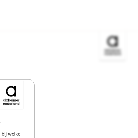
Bezoek de w
.
bij welke