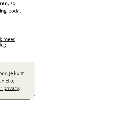
eren
, zo
ing
, zodat
jk meer
leg
or. Je kunt
an elke
r privacy
.