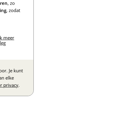
eren
, zo
ing
, zodat
jk meer
leg
or. Je kunt
an elke
r privacy
.