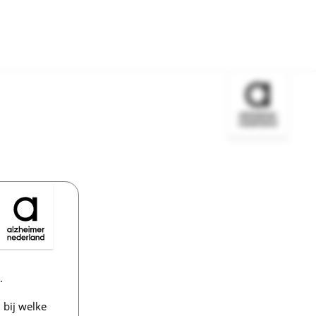
Bezoek de w
.
bij welke