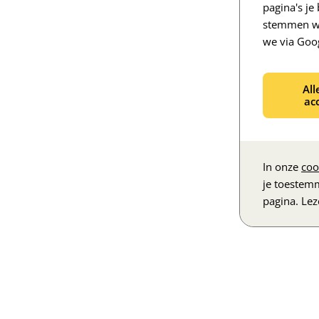
pagina's j
stemmen we
we via Goo
All
ac
In onze
coo
je toestem
pagina. Le