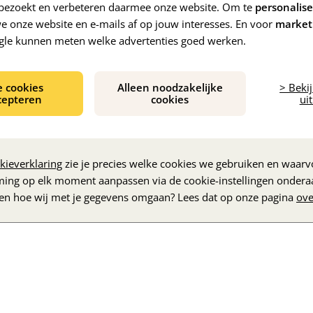
e bezoekt en verbeteren daarmee onze website. Om te
personalis
 onze website en e-mails af op jouw interesses. En voor
market
gle kunnen meten welke advertenties goed werken.
e cookies
Alleen noodzakelijke
> Beki
cepteren
cookies
uit
De inhoud wordt geladen...
kieverklaring
zie je precies welke cookies we gebruiken en waarvo
ming op elk moment aanpassen via de cookie-instellingen ondera
zen hoe wij met je gegevens omgaan? Lees dat op onze pagina
ove