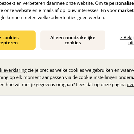
e bezoekt en verbeteren daarmee onze website. Om te
personalis
 onze website en e-mails af op jouw interesses. En voor
market
gle kunnen meten welke advertenties goed werken.
e cookies
Alleen noodzakelijke
> Beki
cepteren
cookies
uit
De inhoud wordt geladen...
kieverklaring
zie je precies welke cookies we gebruiken en waarvo
ming op elk moment aanpassen via de cookie-instellingen ondera
zen hoe wij met je gegevens omgaan? Lees dat op onze pagina
ove