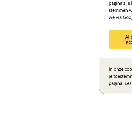
pagina's j
stemmen we
we via Goo
All
ac
In onze
coo
je toestem
pagina. Le