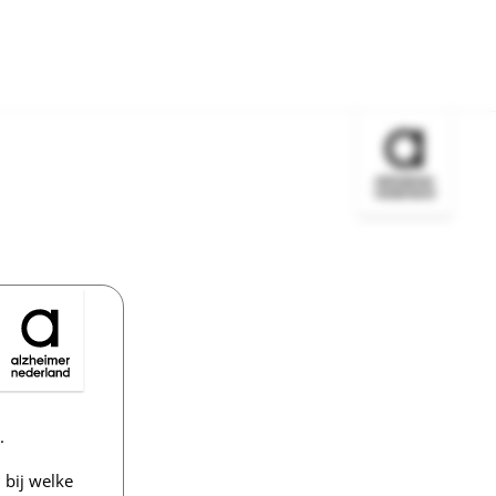
Bezoek de w
.
bij welke