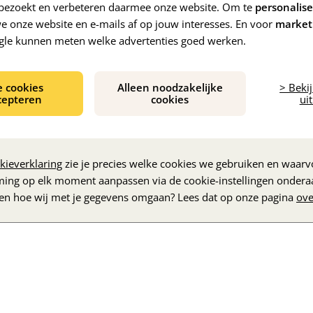
e bezoekt en verbeteren daarmee onze website. Om te
personalis
 onze website en e-mails af op jouw interesses. En voor
market
gle kunnen meten welke advertenties goed werken.
e cookies
Alleen noodzakelijke
> Beki
cepteren
cookies
uit
De inhoud wordt geladen...
kieverklaring
zie je precies welke cookies we gebruiken en waarvo
ming op elk moment aanpassen via de cookie-instellingen ondera
zen hoe wij met je gegevens omgaan? Lees dat op onze pagina
ove