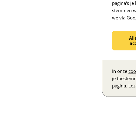
pagina's j
stemmen we
we via Goo
All
ac
In onze
coo
je toestem
pagina. Le