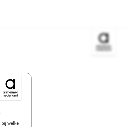
Bezoek de w
.
bij welke