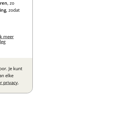
eren
, zo
ing
, zodat
jk meer
leg
or. Je kunt
an elke
r privacy
.