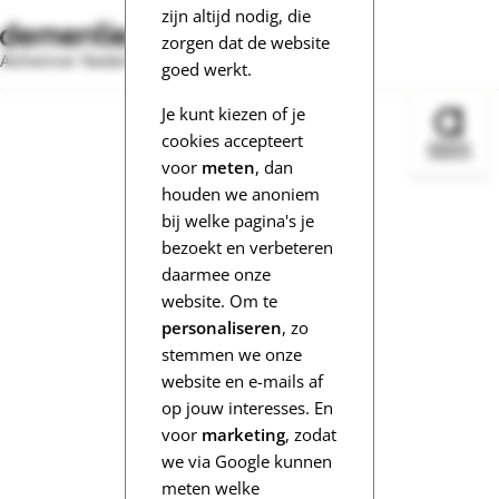
zijn altijd nodig, die
zorgen dat de website
Alzheimer Nederland
goed werkt.
Je kunt kiezen of je
Bezoek 
cookies accepteert
voor
meten
, dan
houden we anoniem
bij welke pagina's je
bezoekt en verbeteren
daarmee onze
website. Om te
personaliseren
, zo
stemmen we onze
website en e-mails af
op jouw interesses. En
voor
marketing
, zodat
we via Google kunnen
meten welke