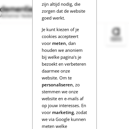
zijn altijd nodig, die
zorgen dat de website
Alzheimer Nederland
goed werkt.
Je kunt kiezen of je
Bezoek 
cookies accepteert
voor
meten
, dan
houden we anoniem
bij welke pagina's je
bezoekt en verbeteren
daarmee onze
website. Om te
personaliseren
, zo
stemmen we onze
website en e-mails af
op jouw interesses. En
voor
marketing
, zodat
we via Google kunnen
meten welke