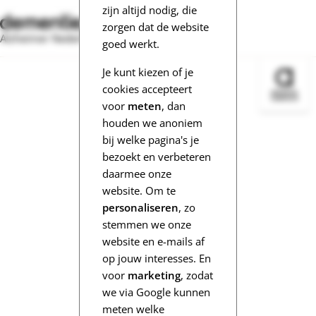
zijn altijd nodig, die
zorgen dat de website
Alzheimer Nederland
goed werkt.
Je kunt kiezen of je
Bezoek 
cookies accepteert
voor
meten
, dan
houden we anoniem
bij welke pagina's je
bezoekt en verbeteren
daarmee onze
website. Om te
personaliseren
, zo
stemmen we onze
website en e-mails af
op jouw interesses. En
voor
marketing
, zodat
we via Google kunnen
meten welke