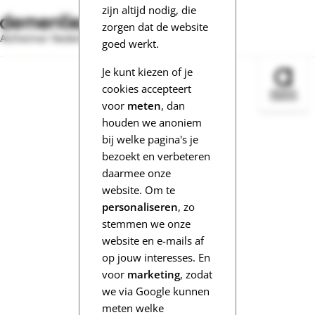
zijn altijd nodig, die
zorgen dat de website
Alzheimer Nederland
goed werkt.
Je kunt kiezen of je
Bezoek 
cookies accepteert
voor
meten
, dan
houden we anoniem
bij welke pagina's je
bezoekt en verbeteren
daarmee onze
website. Om te
personaliseren
, zo
stemmen we onze
website en e-mails af
op jouw interesses. En
voor
marketing
, zodat
we via Google kunnen
meten welke