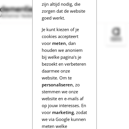
zijn altijd nodig, die
zorgen dat de website
Alzheimer Nederland
goed werkt.
Je kunt kiezen of je
Bezoek 
cookies accepteert
voor
meten
, dan
houden we anoniem
bij welke pagina's je
bezoekt en verbeteren
daarmee onze
website. Om te
personaliseren
, zo
stemmen we onze
website en e-mails af
op jouw interesses. En
voor
marketing
, zodat
we via Google kunnen
meten welke