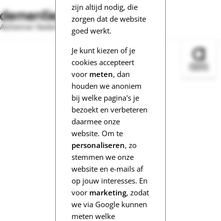
zijn altijd nodig, die
zorgen dat de website
Alzheimer Nederland
goed werkt.
Je kunt kiezen of je
Bezoek 
cookies accepteert
voor
meten
, dan
houden we anoniem
bij welke pagina's je
bezoekt en verbeteren
daarmee onze
website. Om te
personaliseren
, zo
stemmen we onze
website en e-mails af
op jouw interesses. En
voor
marketing
, zodat
we via Google kunnen
meten welke