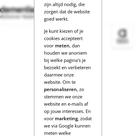
zijn altijd nodig, die
zorgen dat de website
Alzheimer Nederland
goed werkt.
Je kunt kiezen of je
Bezoek 
cookies accepteert
voor
meten
, dan
houden we anoniem
bij welke pagina's je
bezoekt en verbeteren
daarmee onze
website. Om te
personaliseren
, zo
stemmen we onze
website en e-mails af
op jouw interesses. En
voor
marketing
, zodat
we via Google kunnen
meten welke