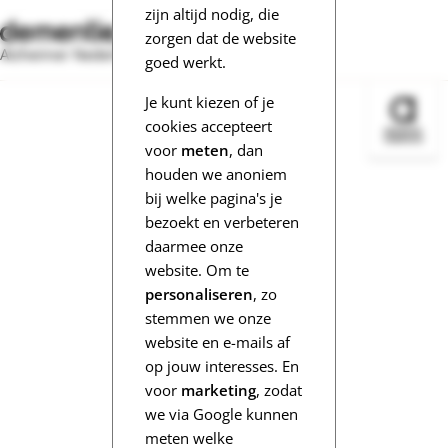
zijn altijd nodig, die
zorgen dat de website
Alzheimer Nederland
goed werkt.
Je kunt kiezen of je
Bezoek 
cookies accepteert
voor
meten
, dan
houden we anoniem
bij welke pagina's je
bezoekt en verbeteren
daarmee onze
website. Om te
personaliseren
, zo
stemmen we onze
website en e-mails af
op jouw interesses. En
voor
marketing
, zodat
we via Google kunnen
meten welke