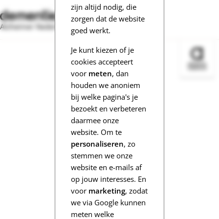
zijn altijd nodig, die
zorgen dat de website
Alzheimer Nederland
goed werkt.
Je kunt kiezen of je
Bezoek 
cookies accepteert
voor
meten
, dan
houden we anoniem
bij welke pagina's je
bezoekt en verbeteren
daarmee onze
website. Om te
personaliseren
, zo
stemmen we onze
website en e-mails af
op jouw interesses. En
voor
marketing
, zodat
we via Google kunnen
meten welke