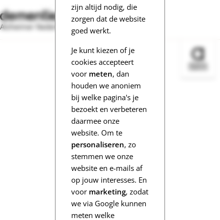
zijn altijd nodig, die
zorgen dat de website
Alzheimer Nederland
goed werkt.
Je kunt kiezen of je
Bezoek 
cookies accepteert
voor
meten
, dan
houden we anoniem
bij welke pagina's je
bezoekt en verbeteren
daarmee onze
website. Om te
personaliseren
, zo
stemmen we onze
website en e-mails af
op jouw interesses. En
voor
marketing
, zodat
we via Google kunnen
meten welke