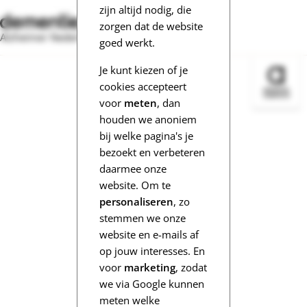
zijn altijd nodig, die
zorgen dat de website
Alzheimer Nederland
goed werkt.
Je kunt kiezen of je
Bezoek 
cookies accepteert
voor
meten
, dan
houden we anoniem
bij welke pagina's je
bezoekt en verbeteren
daarmee onze
website. Om te
personaliseren
, zo
stemmen we onze
website en e-mails af
op jouw interesses. En
voor
marketing
, zodat
we via Google kunnen
meten welke