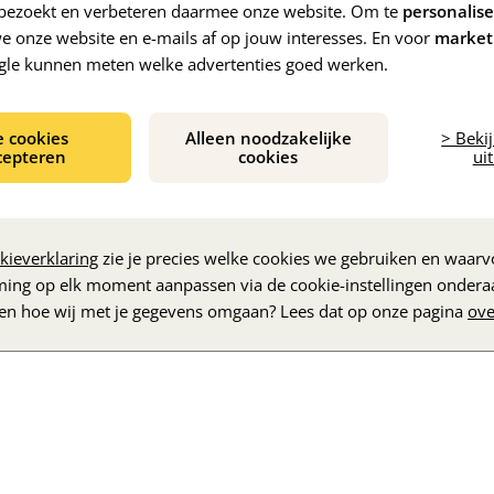
e bezoekt en verbeteren daarmee onze website. Om te
personalis
 onze website en e-mails af op jouw interesses. En voor
market
gle kunnen meten welke advertenties goed werken.
e cookies
Alleen noodzakelijke
> Beki
cepteren
cookies
uit
De inhoud wordt geladen...
kieverklaring
zie je precies welke cookies we gebruiken en waarvo
ming op elk moment aanpassen via de cookie-instellingen ondera
zen hoe wij met je gegevens omgaan? Lees dat op onze pagina
ove