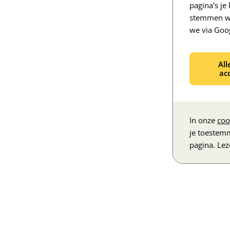
pagina's j
stemmen we
we via Goo
All
ac
In onze
coo
je toestem
pagina. Le