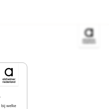
Bezoek de w
.
bij welke