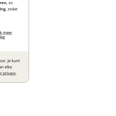
eren
, zo
ing
, zodat
jk meer
leg
or. Je kunt
an elke
r privacy
.