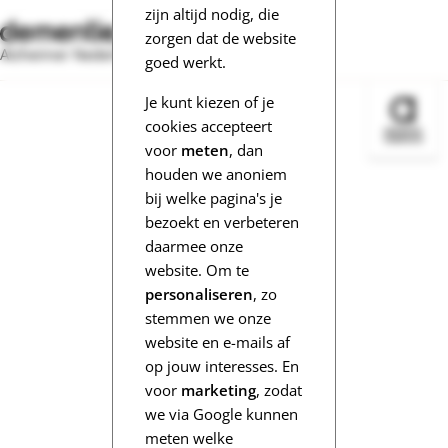
zijn altijd nodig, die
zorgen dat de website
Alzheimer Nederland
goed werkt.
Je kunt kiezen of je
Bezoek 
cookies accepteert
voor
meten
, dan
houden we anoniem
bij welke pagina's je
bezoekt en verbeteren
daarmee onze
website. Om te
personaliseren
, zo
stemmen we onze
website en e-mails af
op jouw interesses. En
voor
marketing
, zodat
we via Google kunnen
meten welke