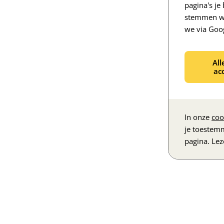
pagina's j
stemmen we
we via Goo
All
ac
In onze
coo
je toestem
pagina. Le