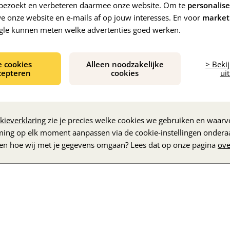
e bezoekt en verbeteren daarmee onze website. Om te
personalis
 onze website en e-mails af op jouw interesses. En voor
market
gle kunnen meten welke advertenties goed werken.
e cookies
Alleen noodzakelijke
> Beki
cepteren
cookies
uit
De inhoud wordt geladen...
kieverklaring
zie je precies welke cookies we gebruiken en waarvo
ming op elk moment aanpassen via de cookie-instellingen ondera
zen hoe wij met je gegevens omgaan? Lees dat op onze pagina
ove