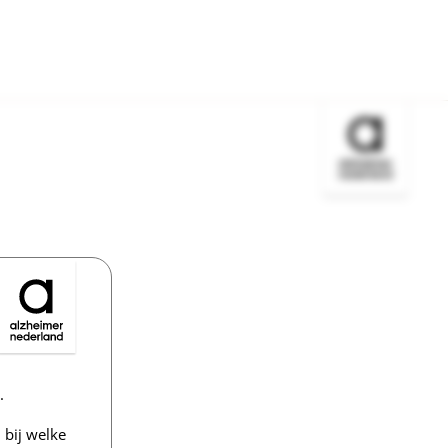
Bezoek de w
.
bij welke