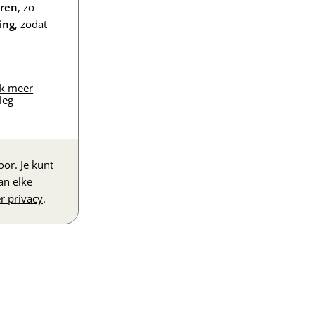
eren
, zo
ing
, zodat
jk meer
leg
or. Je kunt
an elke
r privacy
.