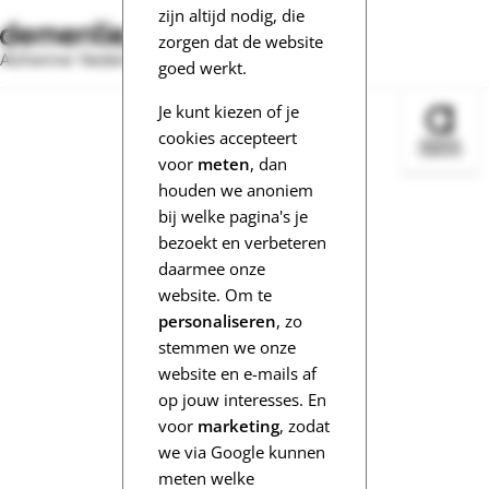
zijn altijd nodig, die
zorgen dat de website
Alzheimer Nederland
goed werkt.
Je kunt kiezen of je
Bezoek 
cookies accepteert
voor
meten
, dan
houden we anoniem
bij welke pagina's je
bezoekt en verbeteren
daarmee onze
website. Om te
personaliseren
, zo
stemmen we onze
website en e-mails af
op jouw interesses. En
voor
marketing
, zodat
we via Google kunnen
meten welke