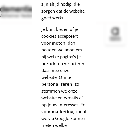
zijn altijd nodig, die
zorgen dat de website
Alzheimer Nederland
goed werkt.
Je kunt kiezen of je
Bezoek 
cookies accepteert
voor
meten
, dan
houden we anoniem
bij welke pagina's je
bezoekt en verbeteren
daarmee onze
website. Om te
personaliseren
, zo
stemmen we onze
website en e-mails af
op jouw interesses. En
voor
marketing
, zodat
we via Google kunnen
meten welke