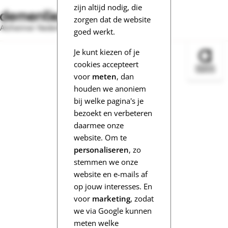
zijn altijd nodig, die
zorgen dat de website
Alzheimer Nederland
goed werkt.
Je kunt kiezen of je
Bezoek 
cookies accepteert
voor
meten
, dan
houden we anoniem
bij welke pagina's je
bezoekt en verbeteren
daarmee onze
website. Om te
personaliseren
, zo
stemmen we onze
website en e-mails af
op jouw interesses. En
voor
marketing
, zodat
we via Google kunnen
meten welke