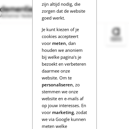
zijn altijd nodig, die
zorgen dat de website
Alzheimer Nederland
goed werkt.
Je kunt kiezen of je
Bezoek 
cookies accepteert
voor
meten
, dan
houden we anoniem
bij welke pagina's je
bezoekt en verbeteren
daarmee onze
website. Om te
personaliseren
, zo
stemmen we onze
website en e-mails af
op jouw interesses. En
voor
marketing
, zodat
we via Google kunnen
meten welke