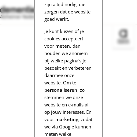
zijn altijd nodig, die
zorgen dat de website
Alzheimer Nederland
goed werkt.
Je kunt kiezen of je
Bezoek 
cookies accepteert
voor
meten
, dan
houden we anoniem
bij welke pagina's je
bezoekt en verbeteren
daarmee onze
website. Om te
personaliseren
, zo
stemmen we onze
website en e-mails af
op jouw interesses. En
voor
marketing
, zodat
we via Google kunnen
meten welke