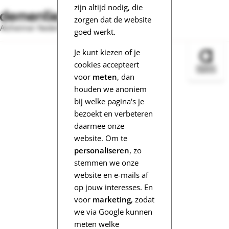
zijn altijd nodig, die
zorgen dat de website
Alzheimer Nederland
goed werkt.
Je kunt kiezen of je
Bezoek 
cookies accepteert
voor
meten
, dan
houden we anoniem
bij welke pagina's je
bezoekt en verbeteren
daarmee onze
website. Om te
personaliseren
, zo
stemmen we onze
website en e-mails af
op jouw interesses. En
voor
marketing
, zodat
we via Google kunnen
meten welke