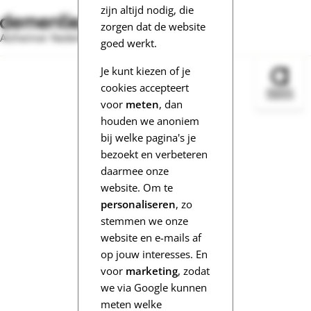
zijn altijd nodig, die
zorgen dat de website
Alzheimer Nederland
goed werkt.
Je kunt kiezen of je
Bezoek 
cookies accepteert
voor
meten
, dan
houden we anoniem
bij welke pagina's je
bezoekt en verbeteren
daarmee onze
website. Om te
personaliseren
, zo
stemmen we onze
website en e-mails af
op jouw interesses. En
voor
marketing
, zodat
we via Google kunnen
meten welke