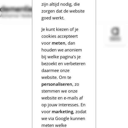
zijn altijd nodig, die
zorgen dat de website
Alzheimer Nederland
goed werkt.
Je kunt kiezen of je
Bezoek 
cookies accepteert
voor
meten
, dan
houden we anoniem
bij welke pagina's je
bezoekt en verbeteren
daarmee onze
website. Om te
personaliseren
, zo
stemmen we onze
website en e-mails af
op jouw interesses. En
voor
marketing
, zodat
we via Google kunnen
meten welke