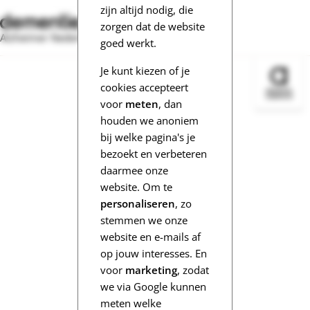
zijn altijd nodig, die
zorgen dat de website
Alzheimer Nederland
goed werkt.
Je kunt kiezen of je
Bezoek 
cookies accepteert
voor
meten
, dan
houden we anoniem
bij welke pagina's je
bezoekt en verbeteren
daarmee onze
website. Om te
personaliseren
, zo
stemmen we onze
website en e-mails af
op jouw interesses. En
voor
marketing
, zodat
we via Google kunnen
meten welke