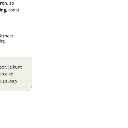
eren
, zo
ing
, zodat
jk meer
leg
or. Je kunt
an elke
r privacy
.