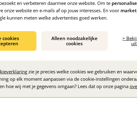
e bezoekt en verbeteren daarmee onze website. Om te
personalis
 onze website en e-mails af op jouw interesses. En voor
market
gle kunnen meten welke advertenties goed werken.
e cookies
Alleen noodzakelijke
> Beki
cepteren
cookies
uit
De inhoud wordt geladen...
kieverklaring
zie je precies welke cookies we gebruiken en waarvo
ming op elk moment aanpassen via de cookie-instellingen ondera
zen hoe wij met je gegevens omgaan? Lees dat op onze pagina
ove