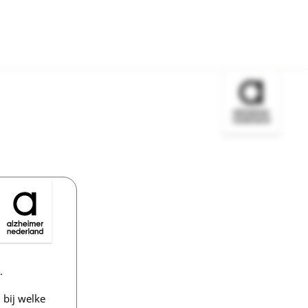
Bezoek de w
.
bij welke