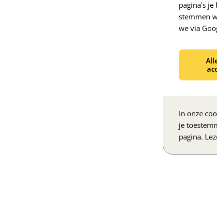
pagina's j
stemmen we
we via Goo
All
ac
In onze
coo
je toestem
pagina. Le