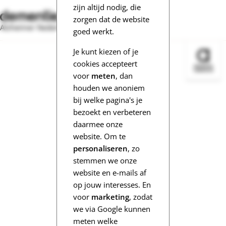
zijn altijd nodig, die
zorgen dat de website
Alzheimer Nederland
goed werkt.
Je kunt kiezen of je
Bezoek 
cookies accepteert
voor
meten
, dan
houden we anoniem
bij welke pagina's je
bezoekt en verbeteren
daarmee onze
website. Om te
personaliseren
, zo
stemmen we onze
website en e-mails af
op jouw interesses. En
voor
marketing
, zodat
we via Google kunnen
meten welke