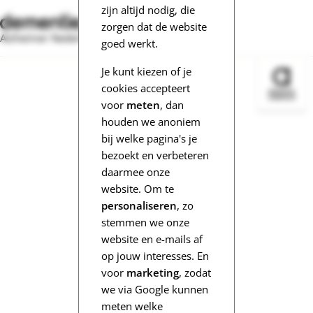
zijn altijd nodig, die
zorgen dat de website
Alzheimer Nederland
goed werkt.
Je kunt kiezen of je
Bezoek 
cookies accepteert
voor
meten
, dan
houden we anoniem
bij welke pagina's je
bezoekt en verbeteren
daarmee onze
website. Om te
personaliseren
, zo
stemmen we onze
website en e-mails af
op jouw interesses. En
voor
marketing
, zodat
we via Google kunnen
meten welke