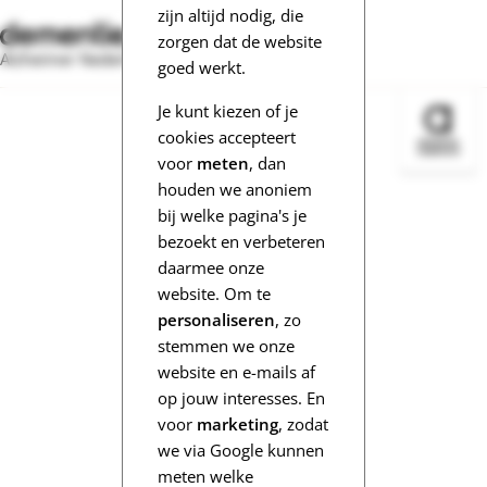
zijn altijd nodig, die
zorgen dat de website
Alzheimer Nederland
goed werkt.
Je kunt kiezen of je
Bezoek 
cookies accepteert
voor
meten
, dan
houden we anoniem
bij welke pagina's je
bezoekt en verbeteren
daarmee onze
website. Om te
personaliseren
, zo
stemmen we onze
website en e-mails af
op jouw interesses. En
voor
marketing
, zodat
we via Google kunnen
meten welke