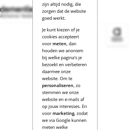
zijn altijd nodig, die
zorgen dat de website
Alzheimer Nederland
goed werkt.
Je kunt kiezen of je
Bezoek 
cookies accepteert
voor
meten
, dan
houden we anoniem
bij welke pagina's je
bezoekt en verbeteren
daarmee onze
website. Om te
personaliseren
, zo
stemmen we onze
website en e-mails af
op jouw interesses. En
voor
marketing
, zodat
we via Google kunnen
meten welke