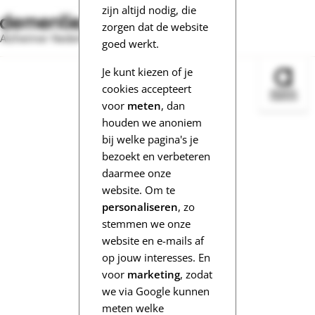
zijn altijd nodig, die
zorgen dat de website
Alzheimer Nederland
goed werkt.
Je kunt kiezen of je
Bezoek 
cookies accepteert
voor
meten
, dan
houden we anoniem
bij welke pagina's je
bezoekt en verbeteren
daarmee onze
website. Om te
personaliseren
, zo
stemmen we onze
website en e-mails af
op jouw interesses. En
voor
marketing
, zodat
we via Google kunnen
meten welke