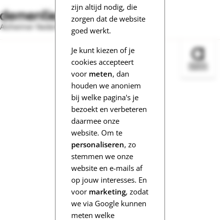
zijn altijd nodig, die
zorgen dat de website
Alzheimer Nederland
goed werkt.
Je kunt kiezen of je
Bezoek 
cookies accepteert
voor
meten
, dan
houden we anoniem
bij welke pagina's je
bezoekt en verbeteren
daarmee onze
website. Om te
personaliseren
, zo
stemmen we onze
website en e-mails af
op jouw interesses. En
voor
marketing
, zodat
we via Google kunnen
meten welke