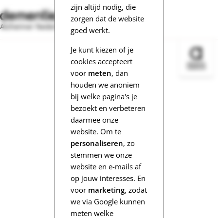
zijn altijd nodig, die
zorgen dat de website
Alzheimer Nederland
goed werkt.
Je kunt kiezen of je
Bezoek 
cookies accepteert
voor
meten
, dan
houden we anoniem
bij welke pagina's je
bezoekt en verbeteren
daarmee onze
website. Om te
personaliseren
, zo
stemmen we onze
website en e-mails af
op jouw interesses. En
voor
marketing
, zodat
we via Google kunnen
meten welke