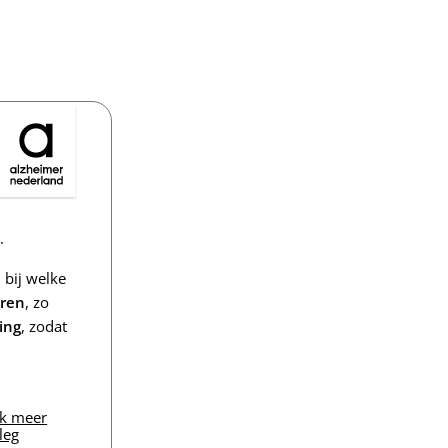
.
bij welke
eren
, zo
ing
, zodat
jk meer
leg