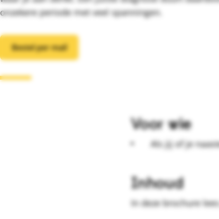
onzekere periode met veel spanningen.
Bestel per mail
Voor wie
Als jij of je naa
Inhoud
In deze brochure lees