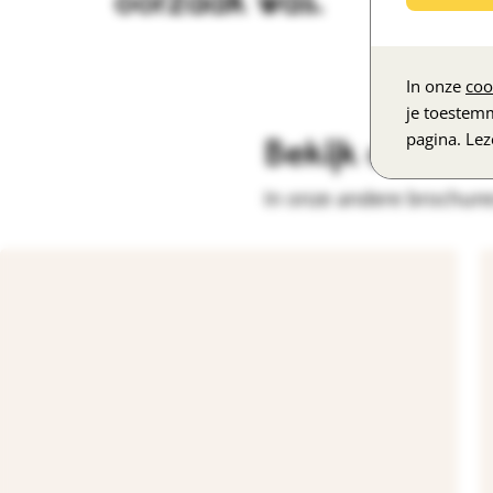
oorzaak was.
In onze
coo
je toestem
pagina. Le
Bekijk andere
In onze andere brochures