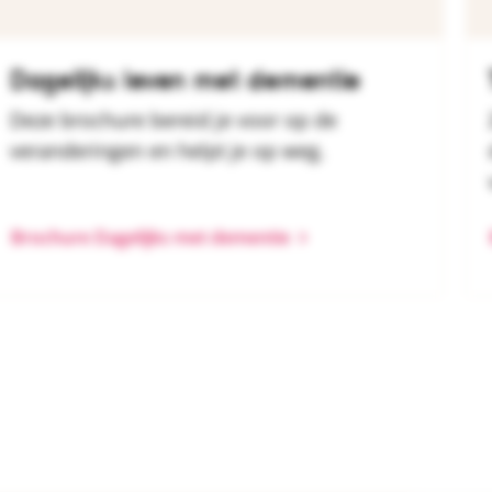
Dagelijks leven met dementie
Deze brochure bereid je voor op de
veranderingen en helpt je op weg.
Brochure Dagelijks met dementie