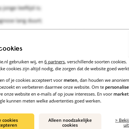
jonge leeftijd is;
gnose lang duurt;
doet en de neuroloog in het ziekenhuis;
n kenmerken dementie heeft;
 cookies
t na de diagnose.
e.nl gebruiken wij, en
6 partners
, verschillende soorten cookies.
ke cookies zijn altijd nodig, die zorgen dat de website goed werkt
zen of je cookies accepteert voor
meten
, dan houden we anoniem 
e bezoekt en verbeteren daarmee onze website. Om te
personalis
 onze website en e-mails af op jouw interesses. En voor
market
gle kunnen meten welke advertenties goed werken.
moeilijk. Toch was de
st ik eindelijk wat de
e cookies
Alleen noodzakelijke
> Beki
cepteren
cookies
uit