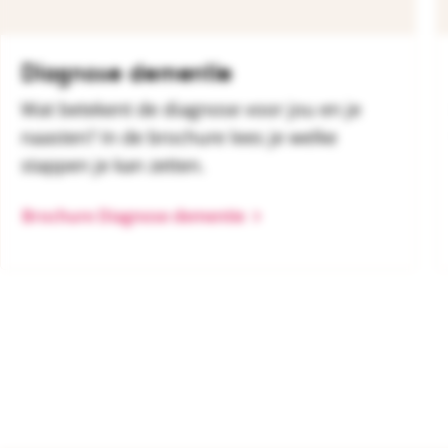
Diagnose dementie
Wat betekent de diagnose voor jou en je
naasten? In de brochure lees je welke
stappen je kan zetten.
Brochure Diagnose dementie