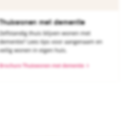
Thuiswonen met dementie
Zelfstandig thuis blijven wonen met
dementie? Lees tips voor aangenaam en
veilig wonen in eigen huis.
Brochure Thuiswonen met dementie